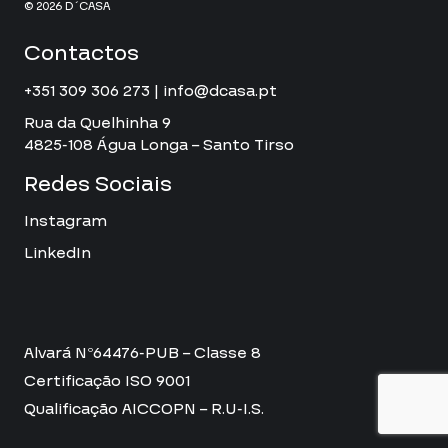
© 2026 D´CASA
Contactos
+351 309 306 273 | info@dcasa.pt
Rua da Quelhinha 9
4825-108 Água Longa – Santo Tirso
Redes Sociais
Instagram
LinkedIn
Alvará Nº64476-PUB – Classe 8
Certificação ISO 9001
Qualificação AICCOPN – R.U-I.S.