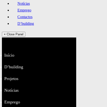
Notícias
Emprego
Contactos
D’building
× Close Panel
Início
D’building
Projetos
Notícias
Emprego