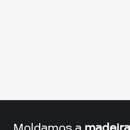
Moldamos a
madeir