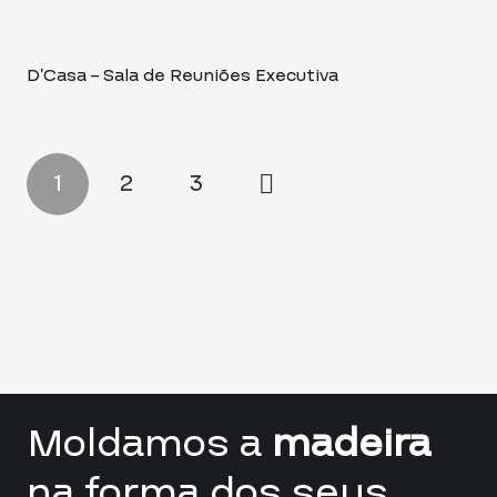
D’Casa – Sala de Reuniões Executiva
1
2
3
Moldamos a
madeira
na forma dos seus