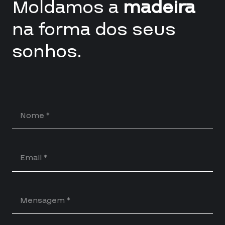
Moldamos a
madeira
2023
//
2024
na forma dos seus
sonhos.