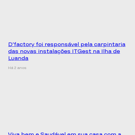
D’factory foi responsável pela carpintaria
das novas instalações ITGest na Ilha de
Luanda
Há 2 anos
Viva bem e Saudável em sua casa com a