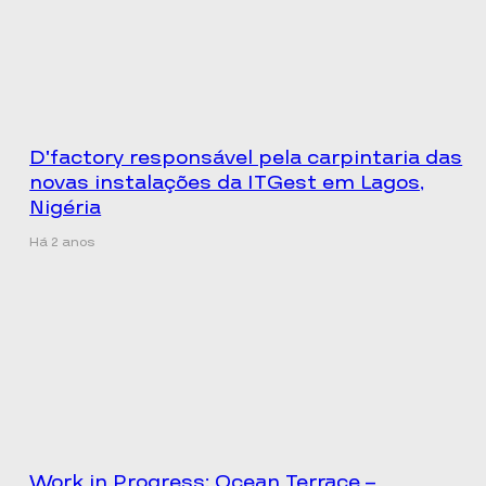
D’factory responsável pela carpintaria das
novas instalações da ITGest em Lagos,
Nigéria
Há 2 anos
Work in Progress: Ocean Terrace –