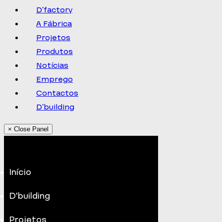
D’factory
A Fábrica
Projetos
Produtos
Notícias
Emprego
Contactos
D’building
× Close Panel
Início
D’building
Projetos